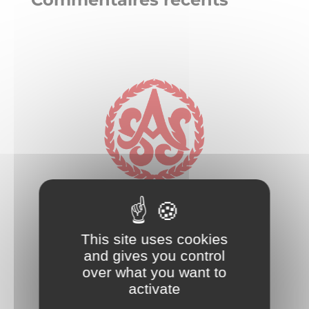
L'ASS remercie ses
partenaires
This site uses cookies
and gives you control
over what you want to
activate
Soutenir l'ASS