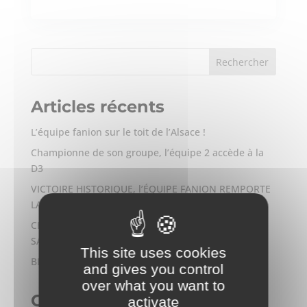
Articles récents
L’équipe fanion sur le toit de l’Alsace !
Championne de son groupe, l’équipe 2 accède à la
D3
VICTOIRE HISTORIQUE, l’ÉQUIPE FANION REMPORTE
LA COUPE CRÉDIT MUTUEL CUS !
CHAMPION U16 R2… MONTÉE EN U17 R1 POUR LA
SAISON 2024-2025 !
This site uses cookies
BILAN MI-SAISON ASS 2023/2024
and gives you control
over what you want to
Commentaires récents
activate