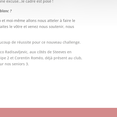
une excuse…le cadre est posé !
blanc ?
 et moi-même allons nous atteler à faire le
faites le vôtre et venez nous soutenir, nous
aucoup de réussite pour ce nouveau challenge.
o Radisavljevic, aux côtés de Steeves en
uipe 2 et Corentin Roméo, déjà présent au club,
ur nos seniors 3.