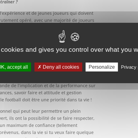
traîner ?
expérience et de jeunes joueurs qui doivent
recrutement opéré, avec une majorité de joueurs
rapidement projetés dans cette nouvelle
tous les clubs veulent gagner des matchs, mais
e bâtir d’abord un groupe puis une équipe de
, qui vont apprendre à collaborer pour un
 cookies and gives you control over what you w
 un stage de préparation fin juillet pour créer
ur des valeurs de notre club !
K, accept all
Deny all cookies
Personalize
Privacy 
r ?
ande de l’implication et de la performance sur
ces, savoir faire et attitude et gestion
 football doit être une priorité dans ta vie !
sionnel qui peut leur permettre un plein
t, ils ont la possibilité de se faire respecter,
er un maximum de confiance (tellement
révenus, dans la vie si tu veux faire quelque