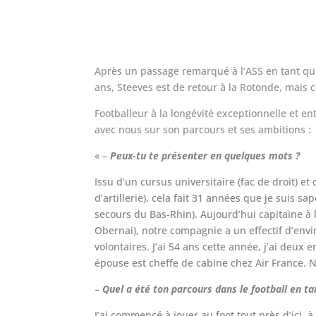
Après un passage remarqué à l’ASS en tant que 
ans, Steeves est de retour à la Rotonde, mais ce
Footballeur à la longévité exceptionnelle et e
avec nous sur son parcours et ses ambitions :
« –
Peux-tu te présenter en quelques mots ?
Issu d’un cursus universitaire (fac de droit) e
d’artillerie), cela fait 31 années que je suis s
secours du Bas-Rhin). Aujourd’hui capitaine à
Obernai), notre compagnie a un effectif d’env
volontaires. J’ai 54 ans cette année, j’ai deux 
épouse est cheffe de cabine chez Air France. 
–
Quel a été ton parcours dans le football en ta
J’ai commencé à jouer au foot tout près d’ici, à 