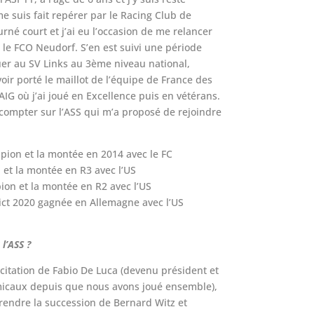
me suis fait repérer par le Racing Club de
né court et j’ai eu l’occasion de me relancer
 le FCO Neudorf. S’en est suivi une période
uer au SV Links au 3ème niveau national,
ir porté le maillot de l’équipe de France des
AIG où j’ai joué en Excellence puis en vétérans.
ns compter sur l’ASS qui m’a proposé de rejoindre
ampion et la montée en 2014 avec le FC
 et la montée en R3 avec l’US
ion et la montée en R2 avec l’US
rict 2020 gagnée en Allemagne avec l’US
 l’ASS ?
icitation de Fabio De Luca (devenu président et
amicaux depuis que nous avons joué ensemble),
ndre la succession de Bernard Witz et