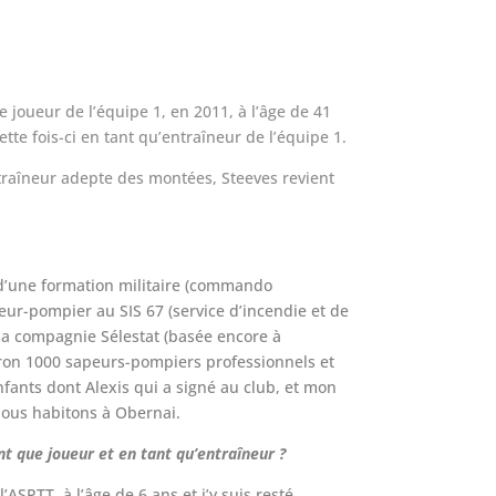
joueur de l’équipe 1, en 2011, à l’âge de 41
tte fois-ci en tant qu’entraîneur de l’équipe 1.
ntraîneur adepte des montées, Steeves revient
t d’une formation militaire (commando
apeur-pompier au SIS 67 (service d’incendie et de
 la compagnie Sélestat (basée encore à
iron 1000 sapeurs-pompiers professionnels et
enfants dont Alexis qui a signé au club, et mon
Nous habitons à Obernai.
nt que joueur et en tant qu’entraîneur ?
l’ASPTT, à l’âge de 6 ans et j’y suis resté