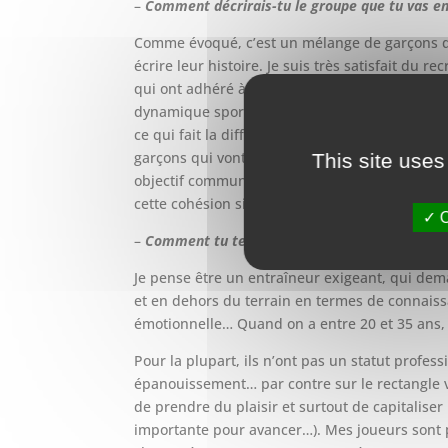
–
Comment décrirais-tu le groupe que tu vas en
Comme évoqué, c’est un mélange de garçons d’
écrire leur histoire. Je suis très satisfait du 
qui ont adhéré à mon discours et qui se sont 
dynamique sportive et humaine. Bien sûr que 
ce qui fait la différence, à mon sens, c’est d
garçons qui vont vivre des émotions ensemble
This site uses
objectif commun… à ce titre, le club m’a validé
cette cohésion si importante pour fédérer auto
O
–
Comment tu te décrirais en tant qu’entraîneu
Je pense être un entraîneur exigeant, qui dem
et en dehors du terrain en termes de connaissan
émotionnelle… Quand on a entre 20 et 35 ans, le
Pour la plupart, ils n’ont pas un statut profes
épanouissement… par contre sur le rectangle ver
de prendre du plaisir et surtout de capitalis
importante pour avancer…). Mes joueurs sont p