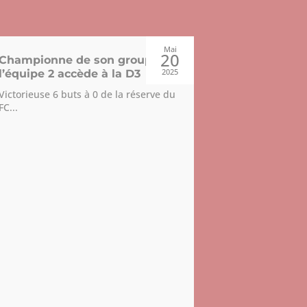
Mai
20
Championne de son groupe,
2025
l’équipe 2 accède à la D3
Victorieuse 6 buts à 0 de la réserve du
FC...
VICTOIRE 
l’ÉQUIPE 
LA COUPE
CUS !
Le dimanche 1
dans les...