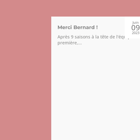
Juin
Juin
16
0
Merci Bernard !
2023
2023
Après 9 saisons à la tête de l'équipe
première,...
cland, un
u jeu
 de touche