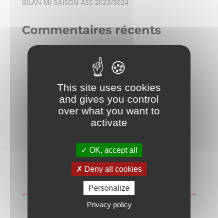
BILAN MI-SAISON ASS 2023/2024
Commentaires récents
This site uses cookies
and gives you control
L'ASS remercie ses
over what you want to
activate
partenaires
OK, accept all
Soutenir l'ASS
Deny all cookies
Personalize
Privacy policy