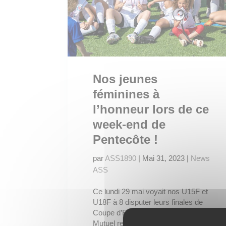
Nos jeunes
féminines à
l’honneur lors de ce
week-end de
Pentecôte !
par
ASS1890
|
Mai 31, 2023
|
News
ASS
Ce lundi 29 mai voyait nos U15F et
U18F à 8 disputer leurs finales de
Coupe d’Encouragement Crédit
Mutuel respectivement contre