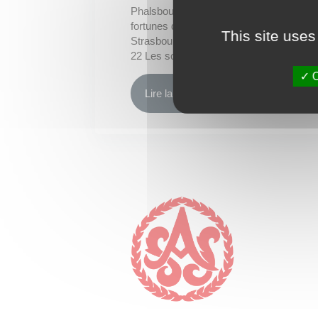
Phalsbourg et Kometrib. Pour des
fortunes différentes… U15F : AS
This site uses
Strasbourg 2 – 1 Phalsbourg Espoir
22 Les sourires...
O
Lire la suite