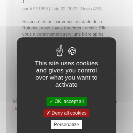
!
par
ASS1890
|
Juin 22, 2023
|
News ASS
Si vous êtes un jour venus au stade de la
Rotonde, vous l’avez forcément croisé. Elle
vous a certainement servi une bière après
une belle victoire, ou un bon repas, et ce,
toujours avec le sourire. Après six années de
bons et loyaux services, Katia a décidé de...
This site uses cookies
Lire la suite
and gives you control
over what you want to
activate
OK, accept all
Deny all cookies
Portrait : Pascal Rocland,
Personalize