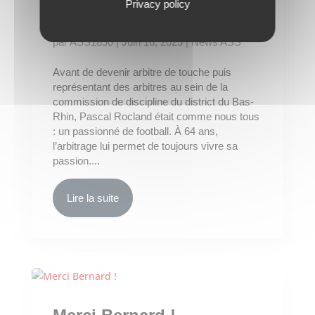
un arbitre au service du
Privacy policy
jeu
par
ASS1890
|
Juin 16, 2023
|
News ASS
Avant de devenir arbitre de touche puis
représentant des arbitres au sein de la
commission de discipline du district du Bas-
Rhin, Pascal Rocland était comme nous tous
: un passionné de football. À 64 ans,
l’arbitrage lui permet de toujours vivre sa
passion....
Lire la suite