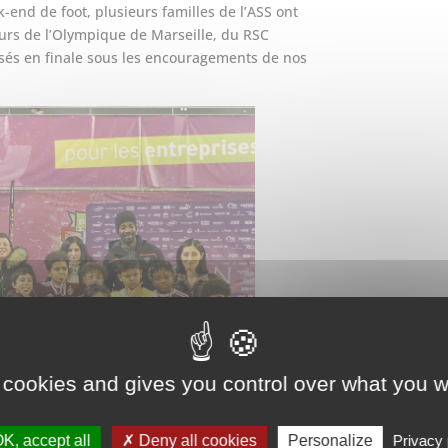
-end de foot, plusieurs familles de l’ASS ont
eurs de l’Olympique de Marseille, du RSC
osés en finale sous les encouragements de nos
 cookies and gives you control over what you w
K, accept all
Deny all cookies
Personalize
Privacy 