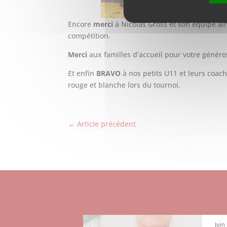
Encore
merci
à Nicolas Gross et son équipe ain
compétition.
Merci
aux familles d’accueil pour votre générosi
Et enfin
BRAVO
à nos petits U11 et leurs coach
rouge et blanche lors du tournoi.
←
Article précédent
Juin
Juin