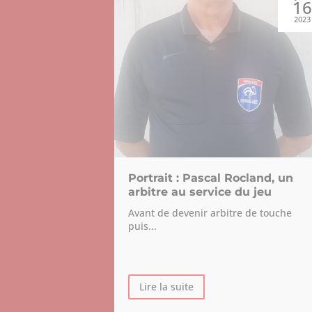
22
1
2023
2023
Katia !
Portrait : Pascal Rocland, un
arbitre au service du jeu
s au stade de
Avant de devenir arbitre de touche
puis...
Lire la suite