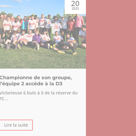
20
2025
Championne de son groupe,
VICTOIRE 
l’équipe 2 accède à la D3
l’ÉQUIPE 
LA COUPE
Victorieuse 6 buts à 0 de la réserve du
CUS !
FC...
Le dimanche 1
dans les...
Lire la suite
Lire la suite