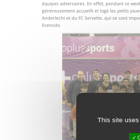
équipes adversaires. En effet, pendant ce week
généreusement accueilli et logé les petits jou
Anderlecht et du FC Servette, qui se sont imp
licenciés.
This site uses
O